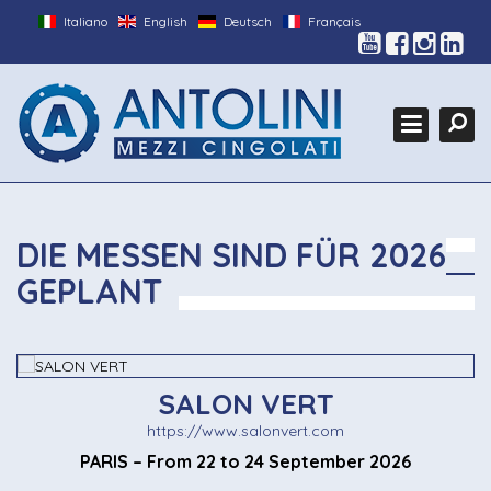
Italiano
English
Deutsch
Français
HOME
Search
FIRMA
Ce
PRODUKTE
GALLERY
AUSSTELLUNGEN
DIE MESSEN SIND FÜR 2026
CUSTOM
GEPLANT
KONTAKTE
SALON VERT
https://www.salonvert.com
PARIS – From 22 to 24 September 2026