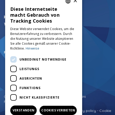
×
Diese Internetseite
ITALIAN
macht Gebrauch von
KONTAKTE
ENGLISH
Tracking Cookies
Technische Mittel Track:
FRENCH
Diese Website verwendet Cookies, um die
+39.0456750126
Benutzererfahrung zu verbessern. Durch
info@mezzicingolati.com
GERMAN
die Nutzung unserer Website akzeptieren
Via Volta N°24 - 37026
Sie alle Cookies gemäß unserer Cookie-
Settimo di Pescantina (VR)
Richtlinie.
Hinweise
Registrierte und Verwaltungs:
+39.0457545290
UNBEDINGT NOTWENDIGE
+39.0457545742
amministrazione@mezzicingolati.com
LEISTUNGS
Via Cortine N.1 - 37020
Giare di Sant'Anna D'Alfaedo (VR)
AUSRICHTEN
FUNKTIONS
Zurück nach oben
Copyright © Costruzioni Meccaniche F.lli Antolini
NICHT KLASSIFIZIERTE
P.IVA: 03182100234
VERSTANDEN
COOKIES VERBIETEN
Privacy policy
-
Cookie