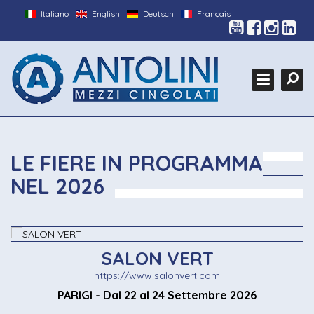
Italiano
English
Deutsch
Français
HOME
Cerca
L'AZIENDA
Ce
PRODOTTI
GALLERY
FIERE
LE FIERE IN PROGRAMMA
MEZZI CUSTOM
NEL 2026
CONTATTI
SALON VERT
https://www.salonvert.com
PARIGI - Dal 22 al 24 Settembre 2026