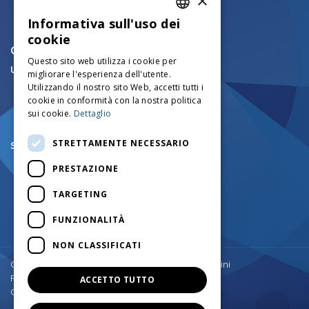
×
Informativa sull'uso dei
ITALIAN
cookie
CONTATTI
ENGLISH
Questo sito web utilizza i cookie per
Ufficio tecnico mezzi cingolati:
migliorare l'esperienza dell'utente.
FRENCH
+39.0456750126
Utilizzando il nostro sito Web, accetti tutti i
info@mezzicingolati.com
GERMAN
cookie in conformità con la nostra politica
Via Volta N°24 - 37026
sui cookie.
Dettaglio
Settimo di Pescantina (VR) - Italy
STRETTAMENTE NECESSARIO
Sede legale e amministrativa:
+39.0457545290
PRESTAZIONE
+39.0457545742
amministrazione@mezzicingolati.com
TARGETING
Via Cortine N.1 - 37020
Giare di Sant'Anna D'Alfaedo (VR) - Italy
FUNZIONALITÀ
NON CLASSIFICATI
Torna su
Copyright © Costruzioni Meccaniche F.lli Antolini
P.IVA: 03182100234
ACCETTO TUTTO
Cap.Soc. € 300.000 I.V.