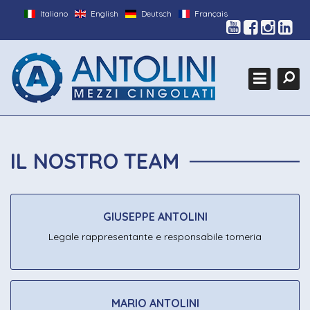
Italiano
English
Deutsch
Français
HOME
Cerca
L'AZIENDA
Ce
PRODOTTI
GALLERY
FIERE
IL NOSTRO TEAM
MEZZI CUSTOM
CONTATTI
GIUSEPPE ANTOLINI
Legale rappresentante e responsabile torneria
MARIO ANTOLINI