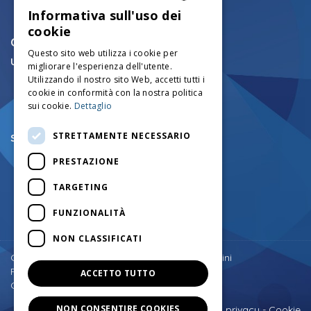
Informativa sull'uso dei
ITALIAN
cookie
CONTATTI
ENGLISH
Questo sito web utilizza i cookie per
Ufficio tecnico mezzi cingolati:
migliorare l'esperienza dell'utente.
FRENCH
+39.0456750126
Utilizzando il nostro sito Web, accetti tutti i
info@mezzicingolati.com
GERMAN
cookie in conformità con la nostra politica
Via Volta N°24 - 37026
sui cookie.
Dettaglio
Settimo di Pescantina (VR) - Italy
STRETTAMENTE NECESSARIO
Sede legale e amministrativa:
+39.0457545290
PRESTAZIONE
+39.0457545742
amministrazione@mezzicingolati.com
TARGETING
Via Cortine N.1 - 37020
Giare di Sant'Anna D'Alfaedo (VR) - Italy
FUNZIONALITÀ
NON CLASSIFICATI
Torna su
Copyright © Costruzioni Meccaniche F.lli Antolini
P.IVA: 03182100234
ACCETTO TUTTO
Cap.Soc. € 300.000 I.V.
NON CONSENTIRE COOKIES
Informativa privacy
-
Cookie